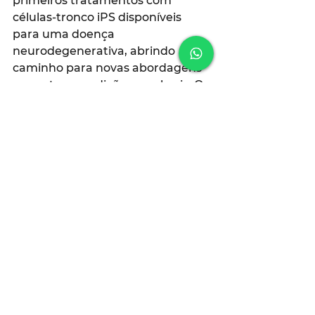
primeiros tratamentos com 
células-tronco iPS disponíveis 
para uma doença 
neurodegenerativa, abrindo 
caminho para novas abordagens 
em outras condições cerebrais. O 
sucesso inicial do estudo japonês 
oferece uma esperança concreta 
para milhões de pacientes, com 
potencial para transformar o 
tratamento dessas doenças ao 
promover a regeneração de 
funções cerebrais — e não apenas 
o alívio temporário dos sintomas.