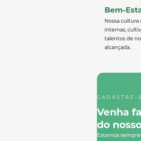
Bem-Esta
Nossa cultura 
internas, cult
talentos de n
alcançada.
CADASTRE-
Venha fa
do nosso
Estamos sempre 