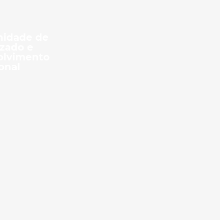
nidade de
zado e
olvimento
onal