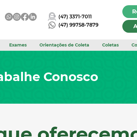
R
(47) 3371-7011
(47) 99758-7879
A
Exames
Orientações de Coleta
Coletas
Co
abalhe Conosco
que oferecem