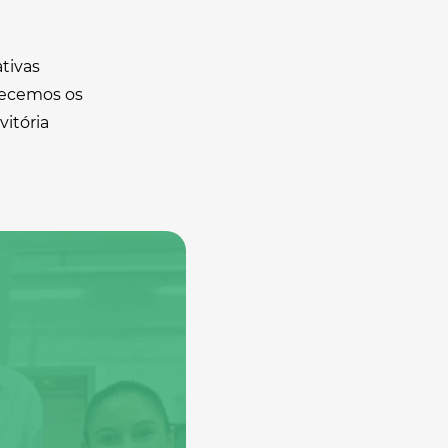
ativas
nhecemos os
itória