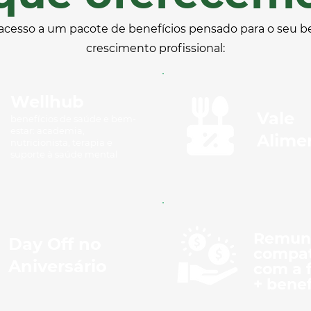
 acesso a um pacote de benefícios pensado para o seu b
crescimento profissional:
Wellhub
Vale
benefícios de saúde e bem-
estar: academia,
Alime
nutricionista, terapia e
suporte à saúde mental
Remun
Day Off no
compat
Aniversário
com a 
+ benef