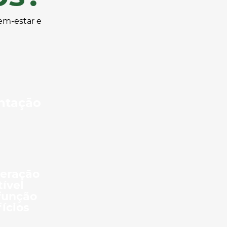
em-estar e
ntação
eração
ível
função
ícios