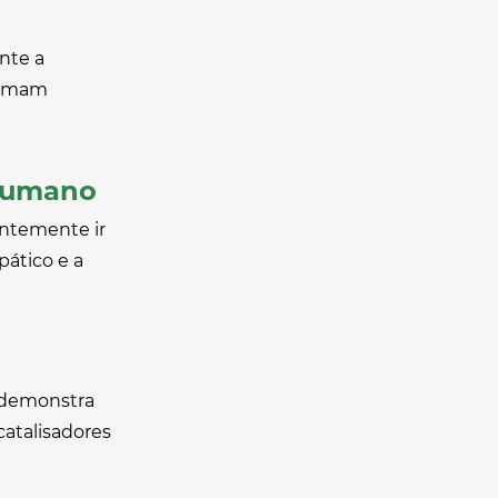
nte a
formam
 Humano
antemente ir
ático e a
, demonstra
catalisadores