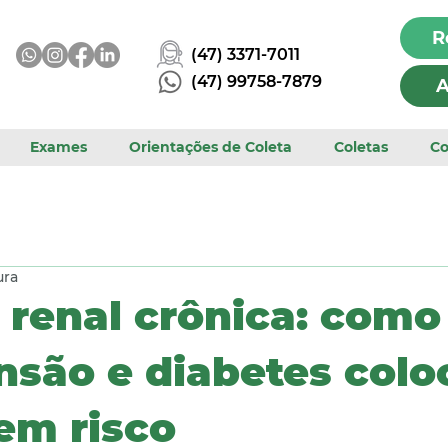
R
(47) 3371-7011
(47) 99758-7879
A
Exames
Orientações de Coleta
Coletas
Co
ura
renal crônica: como
nsão e diabetes col
 em risco