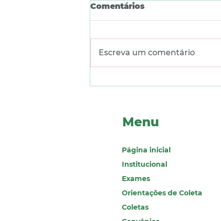
Comentários
Escreva um comentário
Exame de sangue
amplia as
possibilidades de
diagnóstico precoce do
Menu
Alzheimer
Página inicial
Institucional
Exames
Orientações de Coleta
Coletas