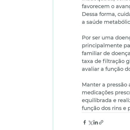
favorecem o avanç
Dessa forma, cuida
a saúde metabóli
Por ser uma doenç
principalmente par
familiar de doença
taxa de filtração 
avaliar a função d
Manter a pressão a
medicações prescri
equilibrada e real
função dos rins e 