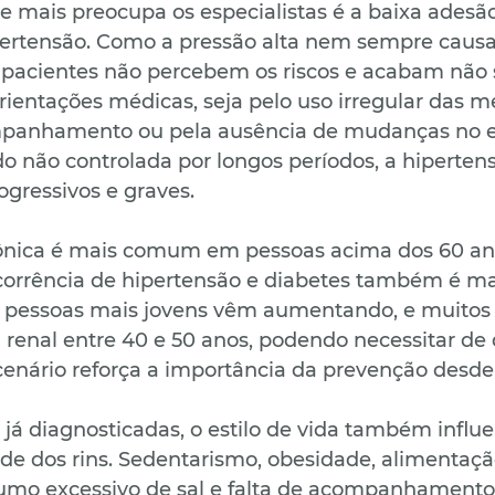
 mais preocupa os especialistas é a baixa adesão
ertensão. Como a pressão alta nem sempre causa
 pacientes não percebem os riscos e acabam não
ientações médicas, seja pelo uso irregular das m
mpanhamento ou pela ausência de mudanças no est
o não controlada por longos períodos, a hiperten
ogressivos e graves.
ônica é mais comum em pessoas acima dos 60 ano
corrência de hipertensão e diabetes também é ma
m pessoas mais jovens vêm aumentando, e muitos 
renal entre 40 e 50 anos, podendo necessitar de d
cenário reforça a importância da prevenção desde 
já diagnosticadas, o estilo de vida também influe
de dos rins. Sedentarismo, obesidade, alimentaçã
umo excessivo de sal e falta de acompanhamento