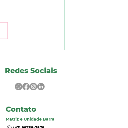
me de sangue pode
car sinais precoces
risco para câncer de
mão
Redes Sociais
Contato
Matriz e Unidade Barra
(47) 99758-7879