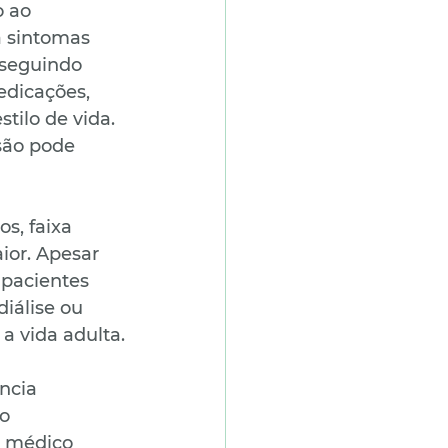
 ao 
 sintomas 
 seguindo 
edicações, 
ilo de vida. 
são pode 
s, faixa 
ior. Apesar 
pacientes 
iálise ou 
a vida adulta.
ncia 
o 
 médico 