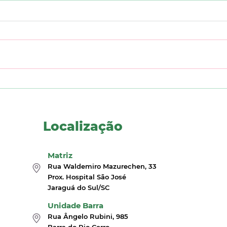
Exames genéticos:
Exa
informação para cuidar
indi
da saúde e planejar o
de 
futuro
pul
Localização
Matriz
Rua Waldemiro Mazurechen, 33
Prox. Hospital São José
Jaraguá do Sul/SC
Unidade Barra
Rua Ângelo Rubini, 985
Barra do Rio Cerro