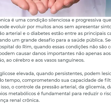
nica é uma condição silenciosa e progressiva que
 pode evoluir por muitos anos sem apresentar sint
ão arterial e o diabetes estão entre as principais 
ando um grande desafio para a saúde pública. S
Hospital do Rim, quando essas condições não são c
odem causar danos importantes não apenas aos 
, ao cérebro e aos vasos sanguíneos.
 glicose elevada, quando persistentes, podem lesi
 do tempo, comprometendo sua capacidade de filt
isso, o controle da pressão arterial, da glicemia, 
bios metabólicos é fundamental para reduzir o ris
nça renal crônica.