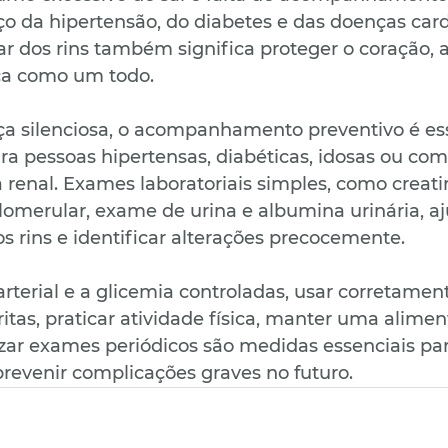
o da hipertensão, do diabetes e das doenças card
r dos rins também significa proteger o coração, a
ca como um todo.
a silenciosa, o acompanhamento preventivo é ess
a pessoas hipertensas, diabéticas, idosas ou com 
 renal. Exames laboratoriais simples, como creatin
glomerular, exame de urina e albumina urinária, a
os rins e identificar alterações precocemente.
rterial e a glicemia controladas, usar corretament
tas, praticar atividade física, manter uma alimen
izar exames periódicos são medidas essenciais par
prevenir complicações graves no futuro.