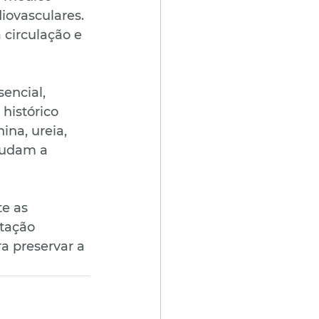
iovasculares. 
 circulação e 
encial, 
histórico 
ina, ureia, 
judam a 
e as 
tação 
a preservar a 