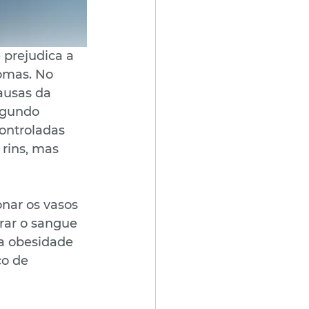
 prejudica a 
omas. No 
causas da 
egundo 
ontroladas 
rins, mas 
onar os vasos 
rar o sangue 
da obesidade 
co de 