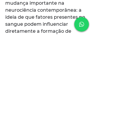
mudança importante na 
neurociência contemporânea: a 
ideia de que fatores presentes no 
sangue podem influenciar 
diretamente a formação de 
neurônios e, consequentemente, 
o comportamento e a saúde 
mental. Se confirmados em 
estudos futuros, eles podem abrir 
caminho para diagnósticos e 
tratamentos mais precoces, 
objetivos e personalizados para 
transtornos psiquiátricos.